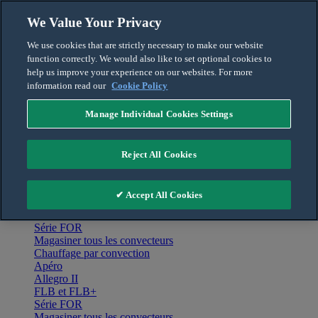
Skip to content
We Value Your Privacy
Français
We use cookies that are strictly necessary to make our website
English
function correctly. We would also like to set optional cookies to
For the Pro
help us improve your experience on our websites. For more
information read our
Cookie Policy
Manage Individual Cookies Settings
Menu
Accueil
Reject All Cookies
Produits
Chauffage par convection
Apéro
✔ Accept All Cookies
Allegro II
FLB et FLB+
Série FOR
Magasiner tous les convecteurs
Chauffage par convection
Apéro
Allegro II
FLB et FLB+
Série FOR
Magasiner tous les convecteurs