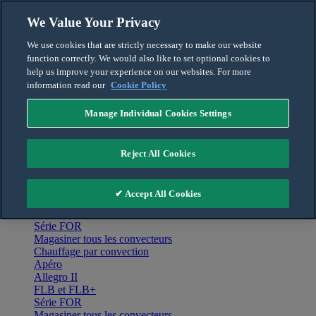
Skip to content
We Value Your Privacy
Français
We use cookies that are strictly necessary to make our website
English
function correctly. We would also like to set optional cookies to
For the Pro
help us improve your experience on our websites. For more
information read our
Cookie Policy
Manage Individual Cookies Settings
Menu
Accueil
Reject All Cookies
Produits
Chauffage par convection
Apéro
✔ Accept All Cookies
Allegro II
FLB et FLB+
Série FOR
Magasiner tous les convecteurs
Chauffage par convection
Apéro
Allegro II
FLB et FLB+
Série FOR
Magasiner tous les convecteurs