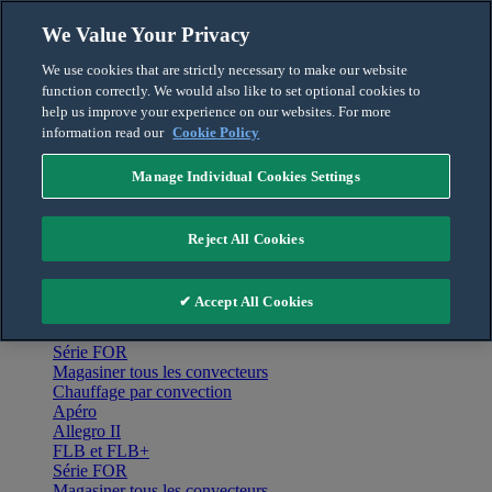
Skip to content
We Value Your Privacy
Français
We use cookies that are strictly necessary to make our website
English
function correctly. We would also like to set optional cookies to
For the Pro
help us improve your experience on our websites. For more
information read our
Cookie Policy
Manage Individual Cookies Settings
Menu
Accueil
Reject All Cookies
Produits
Chauffage par convection
Apéro
✔ Accept All Cookies
Allegro II
FLB et FLB+
Série FOR
Magasiner tous les convecteurs
Chauffage par convection
Apéro
Allegro II
FLB et FLB+
Série FOR
Magasiner tous les convecteurs