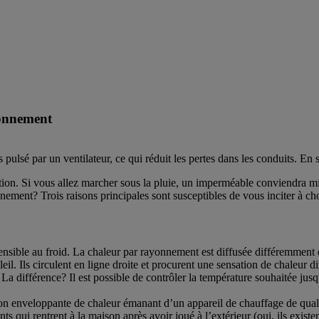
yonnement
ulsé par un ventilateur, ce qui réduit les pertes dans les conduits. En s
isation. Si vous allez marcher sous la pluie, un imperméable conviendra 
ement? Trois raisons principales sont susceptibles de vous inciter à ch
ensible au froid. La chaleur par rayonnement est diffusée différemment 
 Ils circulent en ligne droite et procurent une sensation de chaleur direc
La différence? Il est possible de contrôler la température souhaitée jus
on enveloppante de chaleur émanant d’un appareil de chauffage de qualit
ts qui rentrent à la maison après avoir joué à l’extérieur (oui, ils exis