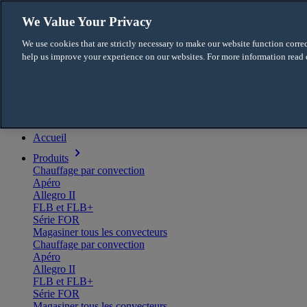
Skip to content
We Value Your Privacy
Français
We use cookies that are strictly necessary to make our website function correc
English
help us improve your experience on our websites. For more information read
For the Pro
Menu
Accueil
Produits
Chauffage par convection
Apéro
Allegro II
FLB et FLB+
Série FOR
Magasiner tous les convecteurs
Chauffage par convection
Apéro
Allegro II
FLB et FLB+
Série FOR
Magasiner tous les convecteurs