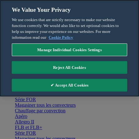
Skip to content
We Value Your Privacy
Français
We use cookies that are strictly necessary to make our website
English
function correctly. We would also like to set optional cookies to
For the Pro
help us improve your experience on our websites. For more
information read our
Cookie Policy
Manage Individual Cookies Settings
Menu
Accueil
Reject All Cookies
Produits
Chauffage par convection
Apéro
✔ Accept All Cookies
Allegro II
FLB et FLB+
Série FOR
Magasiner tous les convecteurs
Chauffage par convection
Apéro
Allegro II
FLB et FLB+
Série FOR
Magasiner tous les convecteurs